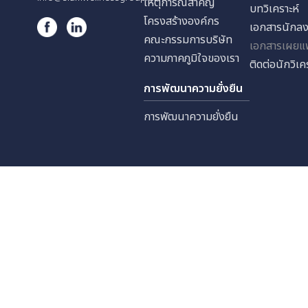
บริษัท สยามเวลเนสกรุ๊ป จำกัด
การกำ
บริษัท สยามเวลเนสรีสอร์ท จำก
นโยบา
565,567 อาคารบี.ยู.เพลส
บริษัท สยามเวลเนสแล็บ จำกัด
การแจ
ชั้น 22 ซอยสุทธิพร ถนน
บริษัท สยามเวลเนส เอ็ดยูเคชั่น
ประชาสงเคราะห์ แขวงดินแดง
นักลง
เขตดินแดง กรุงเทพมหานคร
10400
เกี่ยวกับเรา
ข้อมูล
02-641-6619-20
Tel.
วิสัยทัศน์ พันธกิจ และ
ข้อมู
ค่านิยม
Fax. 02-641-6621
งบการ
info@siamwellnessgroup.com
เหตุการณ์สำคัญ
บทวิเค
โครงสร้างองค์กร
เอกสา
คณะกรรมการบริษัท
เอกสา
ความภาคภูมิใจของเรา
ติดต่อ
การพัฒนาความยั่งยืน
การพัฒนาความยั่งยืน