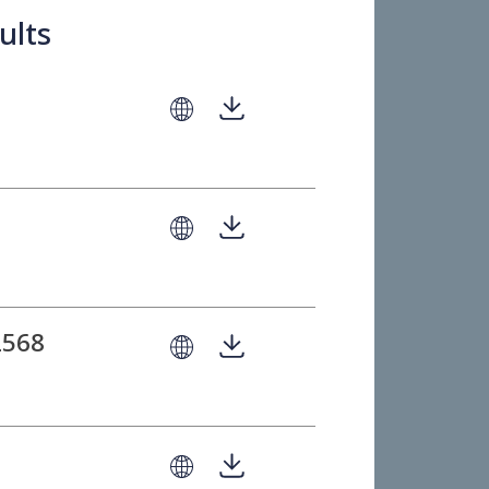
est Results
rt