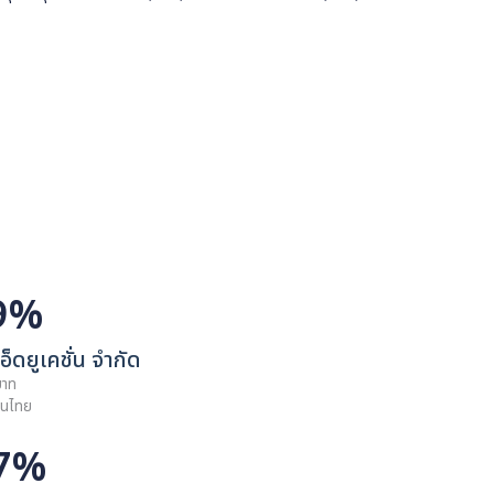
ี่จดทะเบียนในตลาดหลักทรัพย์ แห่งประเทศไทย ก่อตั้งเมื่อวันที่ 28 พฤศจิกา
จสปาเพื่อสุขภาพ ปัจจุบันมีทุนจดทะเบียน 213,750,000 บาท ชำระแล้ว 213,
 99.99%