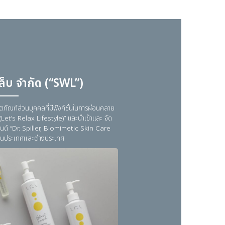
มเวลเนสแล็บ จำกัด (“SWL”)
่ยวกับสปา และผลิตภัณฑ์ส่วนบุคคลที่มีฟังก์ชั่นในการผ่อนคลาย