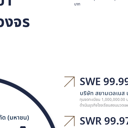
ิจสปา
บริษัทสปาเจ้าแรกท
เพื่อประกอบธุรกิ
บาท
รบวงจร
SWE