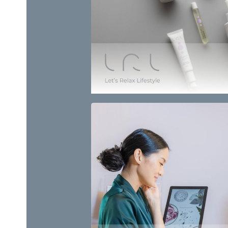
ตอบโจทย์ไลฟ์สไตล์คนรุ่นใหม่ ภา
จำหน่ายผลิตภัณฑ์บำรุงผิวหน้า 
Solutions” ส
ัด