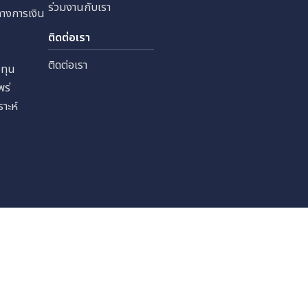
กับดูแลกิจการ
ข่าวสารและกิจกรรม
 (มหาชน)
กับดูแลกิจการ
โครงการเพื่อสังคม
Copyright © 2024 Sia
ัด
ยการบริหารความเสี่ยง
ข่าวสาร
Terms and Conditions
้งเบาะแสหรือข้อร้องเรียน
ข่าวสาร / ปฏิทินนัก
ลงทุน
 จำกัด
ทุนสัมพันธ์
ร่วมงานกับเรา
หลักทรัพย์
ร่วมงานกับเรา
ลสำคัญทางการเงิน
เงิน
ติดต่อเรา
ราะห์