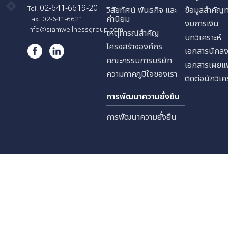
ธุรกิจของเรา
การกำ
บริษัท สยามเวลเนสกรุ๊ป จำกัด
การกำ
บริษัท สยามเวลเนสรีสอร์ท จำก
นโยบา
565,567 อาคารบี.ยู.เพลส
บริษัท สยามเวลเนสแล็บ จำกัด
การแจ
ชั้น 22 ซอยสุทธิพร ถนน
บริษัท สยามเวลเนส เอ็ดยูเคชั่น
ประชาสงเคราะห์ แขวงดินแดง
นักลง
เขตดินแดง กรุงเทพมหานคร
10400
เกี่ยวกับเรา
ข้อมูล
02-641-6619-20
Tel.
วิสัยทัศน์ พันธกิจ และ
ข้อมู
ค่านิยม
Fax. 02-641-6621
งบการ
info@siamwellnessgroup.com
เหตุการณ์สำคัญ
บทวิเค