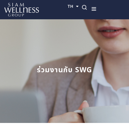
TH
EN
ร่วมงานกับ SWG