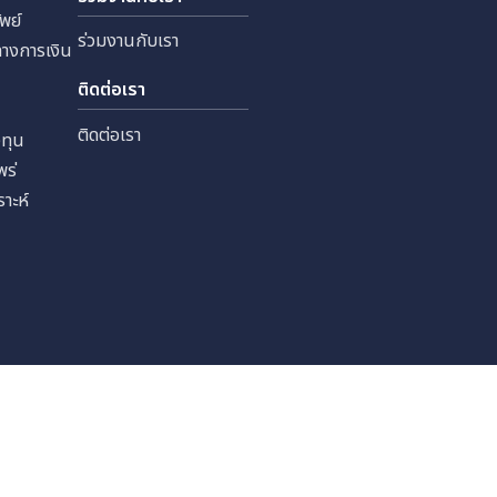
 จำกัด
ทุนสัมพันธ์
ร่วมงานกับเรา
หลักทรัพย์
ร่วมงานกับเรา
ลสำคัญทางการเงิน
เงิน
ติดต่อเรา
ราะห์
ติดต่อเรา
รนักลงทุน
รเผยแพร่
นักวิเคราะห์