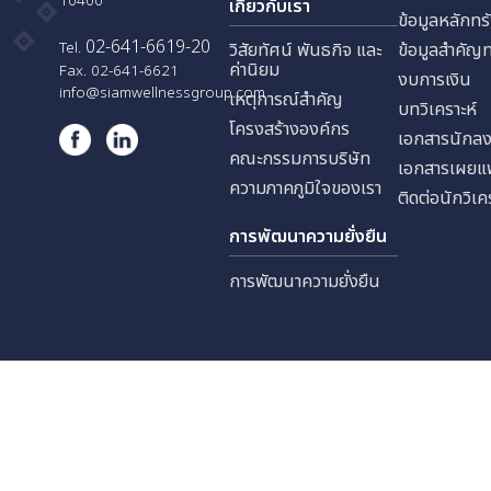
บริษัท สยามเวลเนส เอ็ดยูเคชั่น
ประชาสงเคราะห์ แขวงดินแดง
นักลง
เขตดินแดง กรุงเทพมหานคร
10400
เกี่ยวกับเรา
ข้อมูล
02-641-6619-20
Tel.
วิสัยทัศน์ พันธกิจ และ
ข้อมู
ค่านิยม
Fax. 02-641-6621
งบการ
info@siamwellnessgroup.com
เหตุการณ์สำคัญ
บทวิเค
โครงสร้างองค์กร
เอกสา
คณะกรรมการบริษัท
เอกสา
ความภาคภูมิใจของเรา
ติดต่อ
การพัฒนาความยั่งยืน
การพัฒนาความยั่งยืน