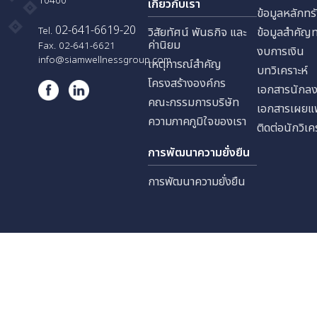
บริษัท สยามเวลเนส เอ็ดยูเคชั่น
ประชาสงเคราะห์ แขวงดินแดง
นักลง
เขตดินแดง กรุงเทพมหานคร
10400
เกี่ยวกับเรา
ข้อมูล
02-641-6619-20
Tel.
วิสัยทัศน์ พันธกิจ และ
ข้อมู
ค่านิยม
Fax. 02-641-6621
งบการ
info@siamwellnessgroup.com
เหตุการณ์สำคัญ
บทวิเค
โครงสร้างองค์กร
เอกสา
คณะกรรมการบริษัท
เอกสา
ความภาคภูมิใจของเรา
ติดต่อ
การพัฒนาความยั่งยืน
การพัฒนาความยั่งยืน