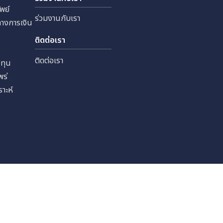
 จำกัด
ทุนสัมพันธ์
ร่วมงานกับเรา
หลักทรัพย์
ร่วมงานกับเรา
ลสำคัญทางการเงิน
เงิน
ติดต่อเรา
ราะห์
ติดต่อเรา
รนักลงทุน
รเผยแพร่
นักวิเคราะห์