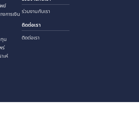
 จำกัด
ทุนสัมพันธ์
ร่วมงานกับเรา
หลักทรัพย์
ร่วมงานกับเรา
ลสำคัญทางการเงิน
เงิน
ติดต่อเรา
ราะห์
ติดต่อเรา
รนักลงทุน
รเผยแพร่
นักวิเคราะห์