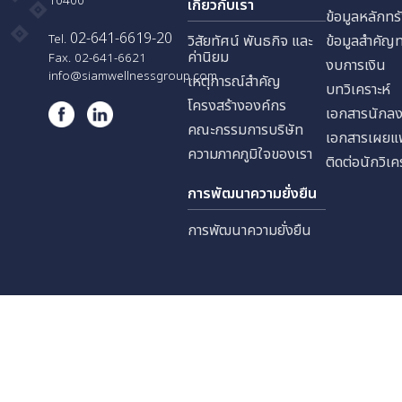
บริษัท สยามเวลเนส เอ็ดยูเคชั่น
ประชาสงเคราะห์ แขวงดินแดง
นักลง
เขตดินแดง กรุงเทพมหานคร
10400
เกี่ยวกับเรา
ข้อมูล
02-641-6619-20
Tel.
วิสัยทัศน์ พันธกิจ และ
ข้อมู
ค่านิยม
Fax. 02-641-6621
งบการ
info@siamwellnessgroup.com
เหตุการณ์สำคัญ
บทวิเค
โครงสร้างองค์กร
เอกสา
คณะกรรมการบริษัท
เอกสา
ความภาคภูมิใจของเรา
ติดต่อ
การพัฒนาความยั่งยืน
การพัฒนาความยั่งยืน