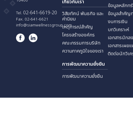
บริษัท สยามเวลเนส เอ็ดยูเคชั่น
ประชาสงเคราะห์ แขวงดินแดง
นักลง
เขตดินแดง กรุงเทพมหานคร
10400
เกี่ยวกับเรา
ข้อมูล
02-641-6619-20
Tel.
วิสัยทัศน์ พันธกิจ และ
ข้อมู
ค่านิยม
Fax. 02-641-6621
งบการ
info@siamwellnessgroup.com
เหตุการณ์สำคัญ
บทวิเค
โครงสร้างองค์กร
เอกสา
คณะกรรมการบริษัท
เอกสา
ความภาคภูมิใจของเรา
ติดต่อ
การพัฒนาความยั่งยืน
การพัฒนาความยั่งยืน