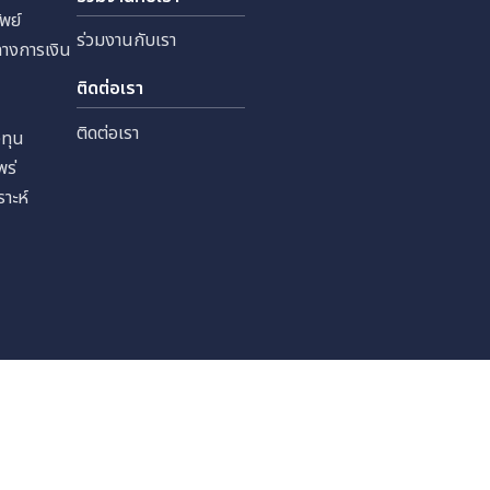
 จำกัด
ทุนสัมพันธ์
ร่วมงานกับเรา
หลักทรัพย์
ร่วมงานกับเรา
ลสำคัญทางการเงิน
เงิน
ติดต่อเรา
ราะห์
ติดต่อเรา
รนักลงทุน
รเผยแพร่
นักวิเคราะห์