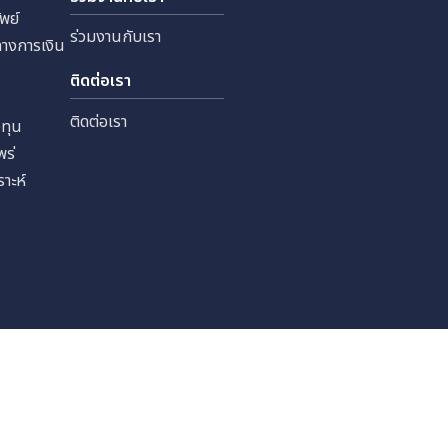
 จำกัด
ทุนสัมพันธ์
ร่วมงานกับเรา
หลักทรัพย์
ร่วมงานกับเรา
ลสำคัญทางการเงิน
เงิน
ติดต่อเรา
ราะห์
ติดต่อเรา
รนักลงทุน
รเผยแพร่
นักวิเคราะห์