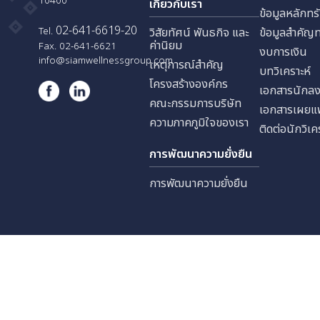
บริษัท สยามเวลเนส เอ็ดยูเคชั่น
ประชาสงเคราะห์ แขวงดินแดง
นักลง
เขตดินแดง กรุงเทพมหานคร
10400
เกี่ยวกับเรา
ข้อมูล
02-641-6619-20
Tel.
วิสัยทัศน์ พันธกิจ และ
ข้อมู
ค่านิยม
Fax. 02-641-6621
งบการ
info@siamwellnessgroup.com
เหตุการณ์สำคัญ
บทวิเค
โครงสร้างองค์กร
เอกสา
คณะกรรมการบริษัท
เอกสา
ความภาคภูมิใจของเรา
ติดต่อ
การพัฒนาความยั่งยืน
การพัฒนาความยั่งยืน