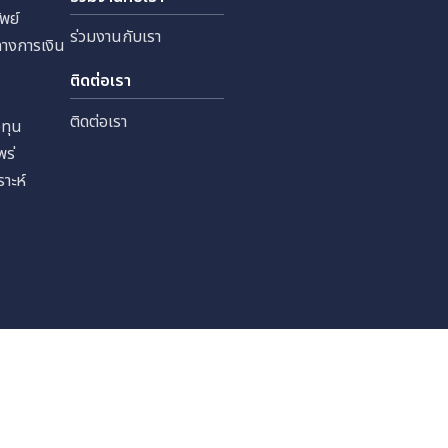
 จำกัด
ทุนสัมพันธ์
ร่วมงานกับเรา
หลักทรัพย์
ร่วมงานกับเรา
ลสำคัญทางการเงิน
เงิน
ติดต่อเรา
ราะห์
ติดต่อเรา
รนักลงทุน
รเผยแพร่
นักวิเคราะห์