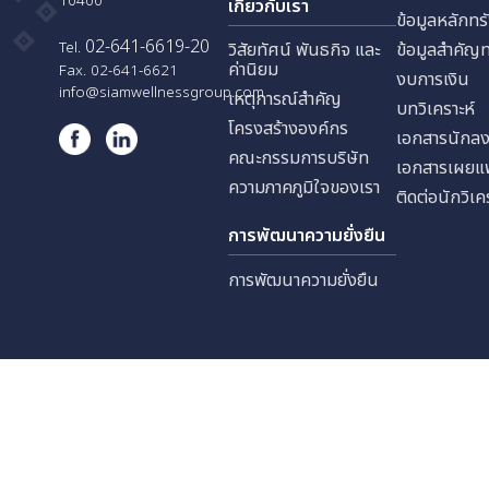
บริษัท สยามเวลเนส เอ็ดยูเคชั่น
ประชาสงเคราะห์ แขวงดินแดง
นักลง
เขตดินแดง กรุงเทพมหานคร
10400
เกี่ยวกับเรา
ข้อมูล
02-641-6619-20
Tel.
วิสัยทัศน์ พันธกิจ และ
ข้อมู
ค่านิยม
Fax. 02-641-6621
งบการ
info@siamwellnessgroup.com
เหตุการณ์สำคัญ
บทวิเค
โครงสร้างองค์กร
เอกสา
คณะกรรมการบริษัท
เอกสา
ความภาคภูมิใจของเรา
ติดต่อ
การพัฒนาความยั่งยืน
การพัฒนาความยั่งยืน