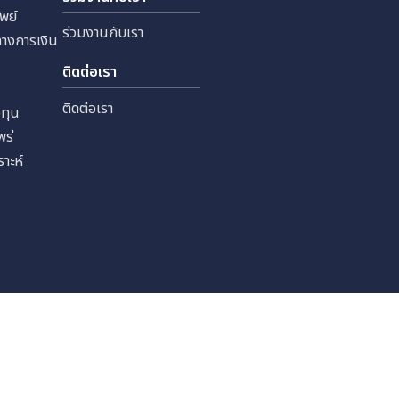
 จำกัด
ทุนสัมพันธ์
ร่วมงานกับเรา
หลักทรัพย์
ร่วมงานกับเรา
ลสำคัญทางการเงิน
เงิน
ติดต่อเรา
ราะห์
ติดต่อเรา
รนักลงทุน
รเผยแพร่
นักวิเคราะห์