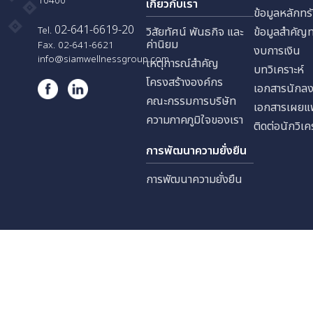
บริษัท สยามเวลเนส เอ็ดยูเคชั่น
ประชาสงเคราะห์ แขวงดินแดง
นักลง
เขตดินแดง กรุงเทพมหานคร
10400
เกี่ยวกับเรา
ข้อมูล
02-641-6619-20
Tel.
วิสัยทัศน์ พันธกิจ และ
ข้อมู
ค่านิยม
Fax. 02-641-6621
งบการ
info@siamwellnessgroup.com
เหตุการณ์สำคัญ
บทวิเค
โครงสร้างองค์กร
เอกสา
คณะกรรมการบริษัท
เอกสา
ความภาคภูมิใจของเรา
ติดต่อ
การพัฒนาความยั่งยืน
การพัฒนาความยั่งยืน