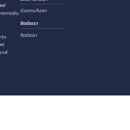
 จำกัด
ทุนสัมพันธ์
ร่วมงานกับเรา
หลักทรัพย์
ร่วมงานกับเรา
ลสำคัญทางการเงิน
เงิน
ติดต่อเรา
ราะห์
ติดต่อเรา
รนักลงทุน
รเผยแพร่
นักวิเคราะห์