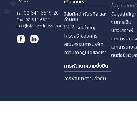
บริษัท สยามเวลเนส เอ็ดยูเคชั่น
ประชาสงเคราะห์ แขวงดินแดง
นักลง
เขตดินแดง กรุงเทพมหานคร
10400
เกี่ยวกับเรา
ข้อมูล
02-641-6619-20
Tel.
วิสัยทัศน์ พันธกิจ และ
ข้อมู
ค่านิยม
Fax. 02-641-6621
งบการ
info@siamwellnessgroup.com
เหตุการณ์สำคัญ
บทวิเค
โครงสร้างองค์กร
เอกสา
คณะกรรมการบริษัท
เอกสา
ความภาคภูมิใจของเรา
ติดต่อ
การพัฒนาความยั่งยืน
การพัฒนาความยั่งยืน