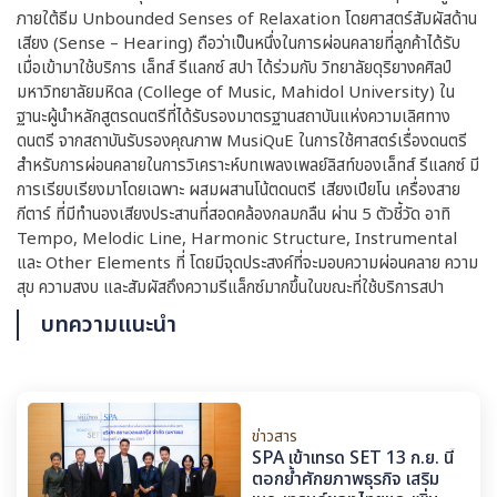
ภายใต้ธีม Unbounded Senses of Relaxation โดยศาสตร์สัมผัสด้าน
เสียง (Sense – Hearing) ถือว่าเป็นหนึ่งในการผ่อนคลายที่ลูกค้าได้รับ
เมื่อเข้ามาใช้บริการ เล็ทส์ รีแลกซ์ สปา ได้ร่วมกับ วิทยาลัยดุริยางคศิลป์
มหาวิทยาลัยมหิดล (College of Music, Mahidol University) ใน
ฐานะผู้นำหลักสูตรดนตรีที่ได้รับรองมาตรฐานสถาบันแห่งความเลิศทาง
ดนตรี จากสถาบันรับรองคุณภาพ MusiQuE ในการใช้ศาสตร์เรื่องดนตรี
สำหรับการผ่อนคลายในการวิเคราะห์บทเพลงเพลย์ลิสท์ของเล็ทส์ รีแลกซ์ มี
การเรียบเรียงมาโดยเฉพาะ ผสมผสานโน้ตดนตรี เสียงเปียโน เครื่องสาย
กีตาร์ ที่มีทำนองเสียงประสานที่สอดคล้องกลมกลืน ผ่าน 5 ตัวชี้วัด อาทิ
Tempo, Melodic Line, Harmonic Structure, Instrumental
และ Other Elements ที่ โดยมีจุดประสงค์ที่จะมอบความผ่อนคลาย ความ
สุข ความสงบ และสัมผัสถึงความรีแล็กซ์มากขึ้นในขณะที่ใช้บริการสปา
บทความแนะนำ
ข่าวสาร
SPA เข้าเทรด SET 13 ก.ย. นี้
ตอกย้ำศักยภาพธุรกิจ เสริม