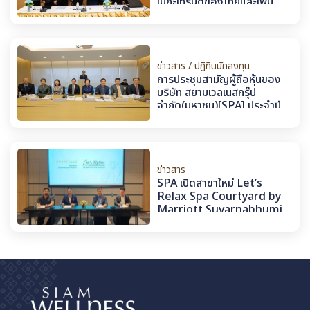
เมกะเทรนด์ของไทยและเพิ่ม
โอกาสการลงทุนของสถาบันใน
ประเทศ-ต่างประเทศ
ข่าวสาร / ปฏิทินนักลงทุน
การประชุมสามัญผู้ถือหุ้นของ
บริษัท สยามเวลเนสกรุ๊ป
จำกัด(มหาชน)[SPA] ประจำปี
2567
ข่าวสาร
SPA เปิดสาขาใหม่ Let’s
Relax Spa Courtyard by
Marriott Suvarnabhumi
Airport