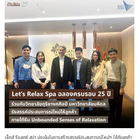
เล็ทส์ รีแลกซ์ สปา มุ่งเน้นในการสร้างสรรค์ประสบการณ์ใหม่ๆ ให้กับลูกค้า